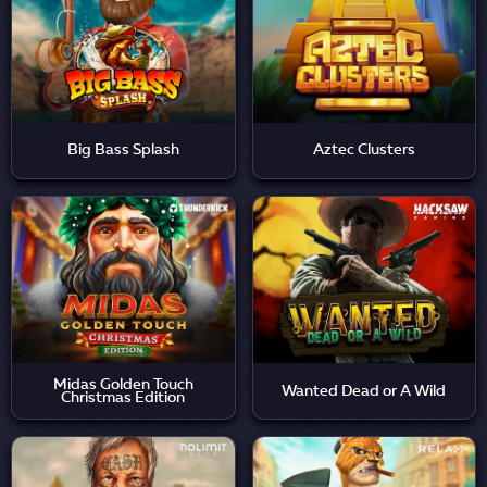
Big Bass Splash
Aztec Clusters
Midas Golden Touch
Wanted Dead or A Wild
Christmas Edition