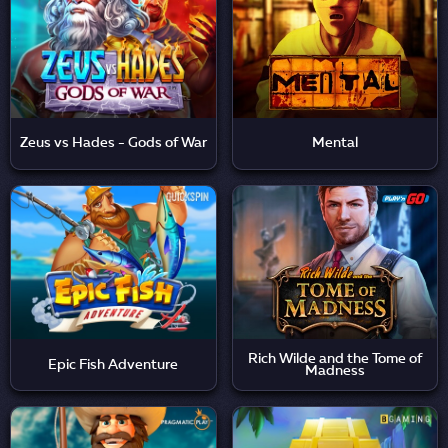
Zeus vs Hades - Gods of War
Mental
Rich Wilde and the Tome of
Epic Fish Adventure
Madness