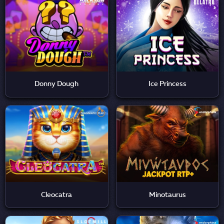
Donny Dough
Ice Princess
Cleocatra
Minotaurus