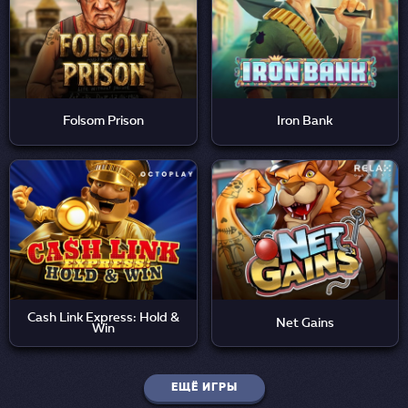
Folsom Prison
Iron Bank
Cash Link Express: Hold &
Net Gains
Win
ЕЩЁ ИГРЫ