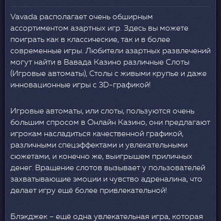
Vavada располагает очень обширным
ассортиментом азартных игр. Здесь вы можете
поиграть как в классические, так и в более
современные игры. Любители азартных развлечений
могут найти в Вавада Казино различные Слоты
(Игровые автоматы), Столы с живыми крупье и даже
инновационные игры с 3D-графикой!
Игровые автоматы, или слоты, пользуются очень
большим спросом в Онлайн Казино, они предлагают
игрокам насладиться качественной графикой,
различными спецэффектами и увлекательными
сюжетами, и конечно же, выигрышем приличных
денег. Вращение слотов вызывает у пользователей
захватывающие эмоции и чувство адреналина, что
делает игру ещё более привлекательной!
Блэкджек – ещё одна увлекательная игра, которая