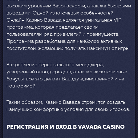
высоким уровенем безопасности, а так же быстрыми
выводами. Одной из ключевых особенностей
Онлайн Казино Вавада является уникальная VIP-
программа, которая предлагает своим
пользователям ряд привилегий и преимуществ.
Программа разработана для наиболее активных
посетителей, желающих получать максимум от игры!
Закрепление персонального менеджера,
ускоренный вывод средств, а так же эксклюзивные
бонусы, всё это делает Ваваду единственной и не
повторимой.
Таким образом, Казино Вавада стремится создать
наилучшие комфортные условия для своих игроков.
РЕГИСТРАЦИЯ И ВХОД В VAVADA CASINO