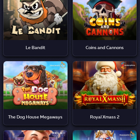
Le Bandit
Coins and Cannons
The Dog House Megaways
Royal Xmass 2