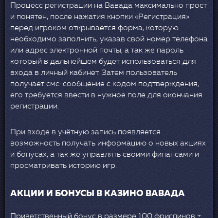
Процесс регистрации на Вавада максимально прост
и понятен, после нажатия кнопки «Регистрация»
перед игроком открывается форма, которую
необходимо заполнить, указав свой номер телефона
или адрес электронной почты, а так же пароль
который в дальнейшем будет использоваться для
входа в личный кабинет. Затем пользователь
получает смс-сообщение с кодом подтверждения,
его требуется ввести в нужное поле для окончания
регистрации.
При входе в учётную запись появляется
возможность получать информацию о новых акциях
и бонусах, а так же управлять своими финансами и
просматривать историю игр.
АКЦИИ И БОНУСЫ В КАЗИНО ВАВАДА
Приветственный бонус в размере 100 фриспинов +